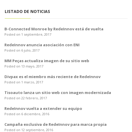
o
n
LISTADO DE NOTICIAS
B-Connected Monroe by RedeInnov está de vuelta
Posted on 1 septiembre, 2017
RedeInnov anuncia asociación con ENI
Posted on 6 julio, 2017
MM Peças actualiza imagen de su sitio web
Posted on 13 mayo, 2017
Divpax es el miembro más reciente de RedeInnov
Posted on 1 marzo, 2017
Tisoauto lanza un sitio web con imagen modernizada
Posted on 22 febrero, 2017
RedeInnov vuelta a extender su equipo
Posted on 6 diciembre, 2016
Campaña exclusiva de RedeInnov para marca propia
Posted on 12 septiembre, 2016