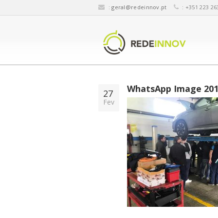
:
geral@redeinnov.pt
: +351 223 26
WhatsApp Image 2019-
27
Fev