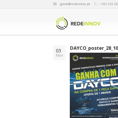
:
geral@redeinnov.pt
: +351 223 26
DAYCO_poster_28_10
03
Nov