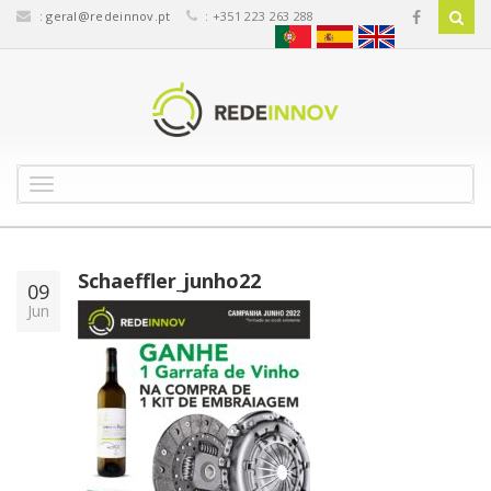
:
geral@redeinnov.pt
: +351 223 263 288
T
o
g
g
l
Schaeffler_junho22
09
e
Jun
n
a
v
i
g
a
t
i