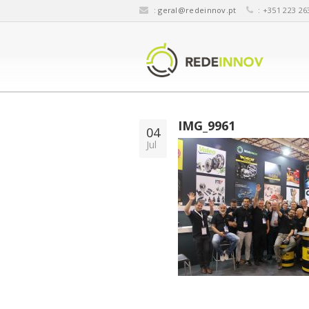
:
geral@redeinnov.pt
: +351 223 26
IMG_9961
04
Jul