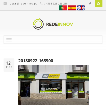
:
geral@redeinnov.pt
: +351 223 263 288
T
o
g
g
l
20180922_165900
12
e
Dez
n
a
v
i
g
a
t
i