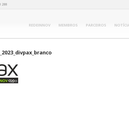
3 288
REDEINNOV
MEMBROS
PARCEIROS
NOTÍCI
2023_divpax_branco