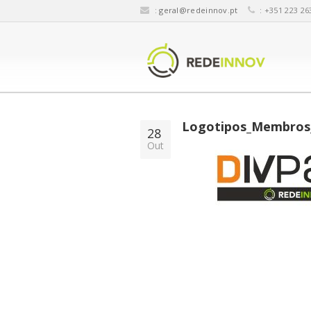
:
geral@redeinnov.pt
: +351 223 26
Logotipos_Membros_
28
Out