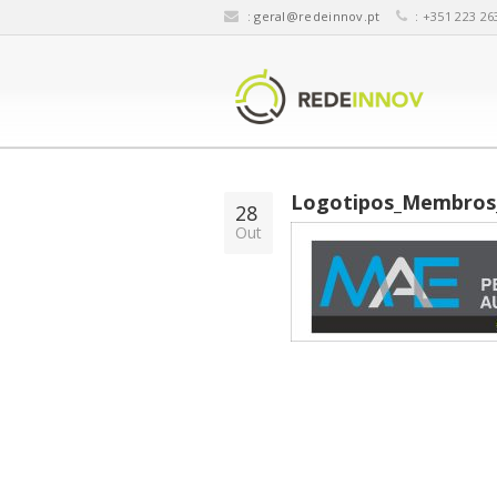
:
geral@redeinnov.pt
: +351 223 26
Logotipos_Membros
28
Out