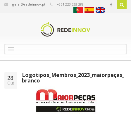
:
geral@redeinnov.pt
: +351 223 263 288
T
o
g
g
l
Logotipos_Membros_2023_maiorpeças_
28
e
branco
Out
n
a
v
i
g
a
t
i