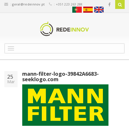
:
geral@redeinnov.pt
: +351 223 263 288
T
o
g
g
l
mann-filter-logo-39842A6683-
25
e
seeklogo.com
Mar
n
a
v
i
g
a
t
i