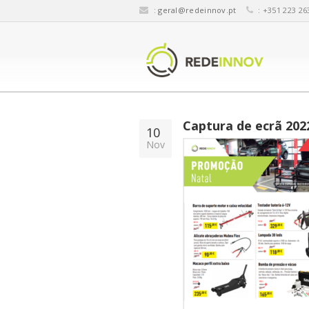
:
geral@redeinnov.pt
: +351 223 26
Captura de ecrã 202
10
Nov