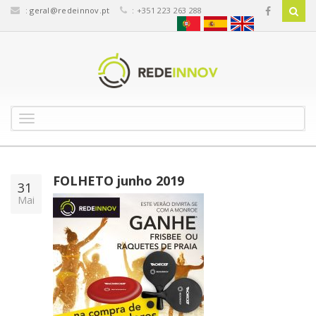
:
geral@redeinnov.pt
: +351 223 263 288
T
o
g
g
l
FOLHETO junho 2019
31
e
Mai
n
a
v
i
g
a
t
i