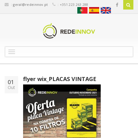
:
geral@redeinnov.pt
: +351 223 263 288
T
o
g
g
l
flyer wix_PLACAS VINTAGE
01
e
Out
n
a
v
i
g
a
t
i