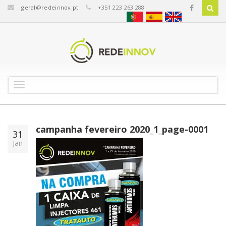
:
geral@redeinnov.pt
: +351 223 263 288
T
o
g
g
l
campanha fevereiro 2020_1_page-0001
31
e
Jan
n
a
v
i
g
a
t
i