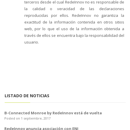
o
terceros desde el cual RedeInnov no es responsable de
n
la calidad o veracidad de las declaraciones
reproducidas por ellos. RedeInnov no garantiza la
exactitud de la información contenida en otros sitios
web, por lo que el uso de la información obtenida a
través de ellos se encuentra bajo la responsabilidad del
usuario.
LISTADO DE NOTICIAS
B-Connected Monroe by RedeInnov está de vuelta
Posted on 1 septiembre, 2017
RedeInnov anuncia asociación con ENI