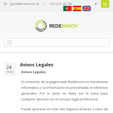
:
geral@redeinnov.pt
: +351 223 263 288
T
o
g
g
l
Avisos Legales
24
e
May
Avisos Legales
n
a
El contenido de la página web RedeInnov es meramente
v
informativo, y la información es presentada en términos
i
generales. Por lo tanto no debe ser la base para
g
a
cualquier decisión sin el consejo legal profesional.
t
i
Puede aparecer en este sitio algunos enlaces a sitios de