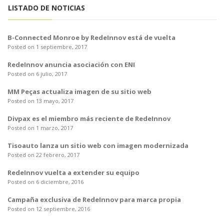
o
LISTADO DE NOTICIAS
n
B-Connected Monroe by RedeInnov está de vuelta
Posted on 1 septiembre, 2017
RedeInnov anuncia asociación con ENI
Posted on 6 julio, 2017
MM Peças actualiza imagen de su sitio web
Posted on 13 mayo, 2017
Divpax es el miembro más reciente de RedeInnov
Posted on 1 marzo, 2017
Tisoauto lanza un sitio web con imagen modernizada
Posted on 22 febrero, 2017
RedeInnov vuelta a extender su equipo
Posted on 6 diciembre, 2016
Campaña exclusiva de RedeInnov para marca propia
Posted on 12 septiembre, 2016