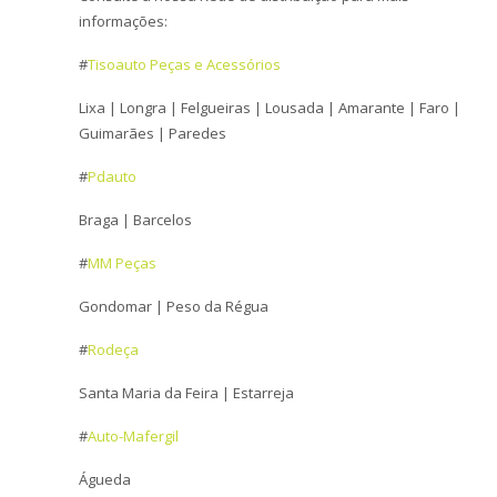
o
informações:
n
#
Tisoauto Peças e Acessórios
Lixa | Longra | Felgueiras | Lousada | Amarante | Faro |
Guimarães | Paredes
#
Pdauto
Braga | Barcelos
#
MM Peças
Gondomar | Peso da Régua
#
Rodeça
Santa Maria da Feira | Estarreja
#
Auto-Mafergil
Águeda