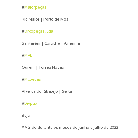
#
Maiorpeças
Rio Maior | Porto de Mós
#
Orcopeças, Lda
Santarém | Coruche | Almeirim
#
MAE
Ourém | Torres Novas
#
Mcpecas
Alverca do Ribatejo | Sertã
#
Divpax
Beja
* Válido durante os meses de junho e julho de 2022