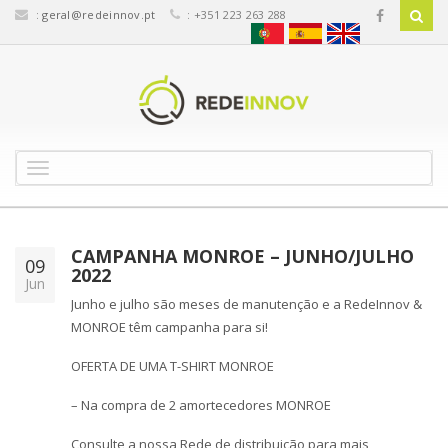
:
geral@redeinnov.pt
: +351 223 263 288
T
o
g
g
l
CAMPANHA MONROE – JUNHO/JULHO
09
e
2022
Jun
n
Junho e julho são meses de manutenção e a RedeInnov &
a
MONROE têm campanha para si!
v
i
OFERTA DE UMA T-SHIRT MONROE
g
a
– Na compra de 2 amortecedores MONROE
t
i
Consulte a nossa Rede de distribuição para mais