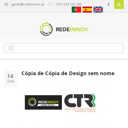
:
geral@redeinnov.pt
: +351 223 263 288
T
o
g
g
l
Cópia de Cópia de Design sem nome
14
e
Mai
n
a
v
i
g
a
t
i