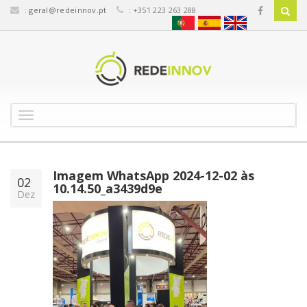
:
geral@redeinnov.pt
: +351 223 263 288
T
o
g
g
l
Imagem WhatsApp 2024-12-02 às
02
e
10.14.50_a3439d9e
Dez
n
a
v
i
g
a
t
i