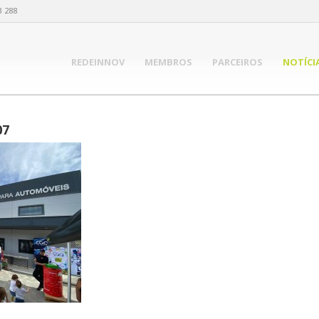
3 288
REDEINNOV
MEMBROS
PARCEIROS
NOTÍCI
07