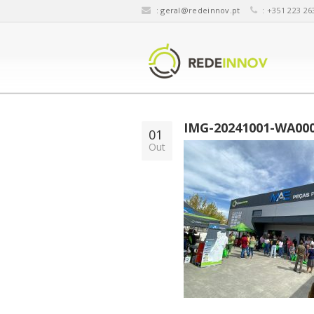
:
geral@redeinnov.pt
: +351 223 26
IMG-20241001-WA00
01
Out