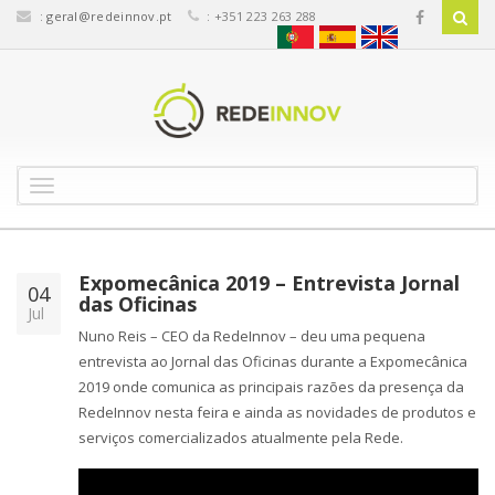
:
geral@redeinnov.pt
: +351 223 263 288
T
o
g
g
l
Expomecânica 2019 – Entrevista Jornal
04
e
das Oficinas
Jul
n
Nuno Reis – CEO da RedeInnov – deu uma pequena
a
entrevista ao Jornal das Oficinas durante a Expomecânica
v
2019 onde comunica as principais razões da presença da
i
g
RedeInnov nesta feira e ainda as novidades de produtos e
a
serviços comercializados atualmente pela Rede.
t
i