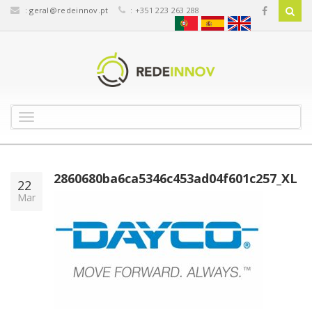
:
geral@redeinnov.pt
: +351 223 263 288
T
o
g
g
l
2860680ba6ca5346c453ad04f601c257_XL
22
e
Mar
n
a
v
i
g
a
t
i