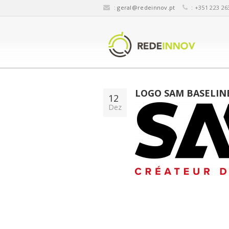
:
geral@redeinnov.pt
: +351 223 26
LOGO SAM BASELIN
12
Dez