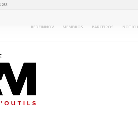
3 288
REDEINNOV
MEMBROS
PARCEIROS
NOTÍCI
E