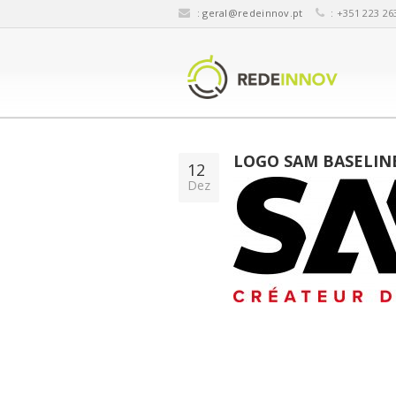
:
geral@redeinnov.pt
: +351 223 26
LOGO SAM BASELIN
12
Dez