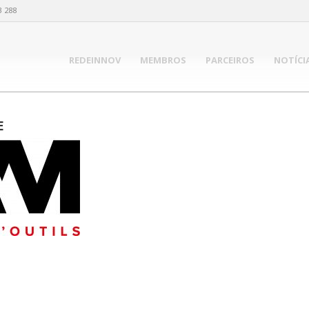
3 288
REDEINNOV
MEMBROS
PARCEIROS
NOTÍCI
E