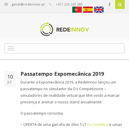
:
geral@redeinnov.pt
: +351 223 263 288
T
o
g
g
l
Passatempo Expomecânica 2019
10
e
Jul
Durante a Expomecânica 2019, a RedeInnov lançou um
n
passatempo no simulador da G’s Competizione –
a
v
simuladores de realidade virtual que têm vindo a marcar
i
presença e animar o nosso stand anualmente.
g
a
O passatempo consistia:
t
i
– OFERTA de uma garrafa de óleo 5 LT
Eni.Sintética
e umas