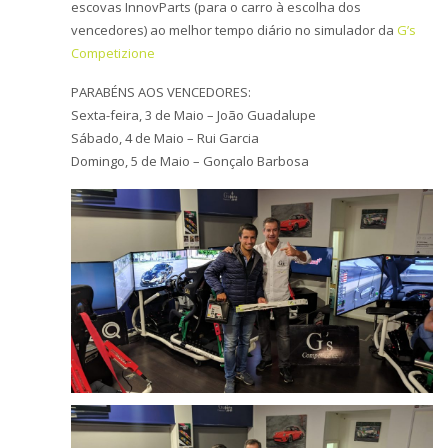
o
escovas InnovParts (para o carro à escolha dos
n
vencedores) ao melhor tempo diário no simulador da
G’s
Competizione
PARABÉNS AOS VENCEDORES:
Sexta-feira, 3 de Maio – João Guadalupe
Sábado, 4 de Maio – Rui Garcia
Domingo, 5 de Maio – Gonçalo Barbosa