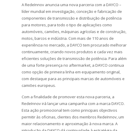
o
A RedeInnov anuncia uma nova parceria com a DAYCO –
n
líder mundial em investigação, conceção e fabricação de
componentes de transmissão e distribuição de potência
para motores, para todo o tipo de aplicações como
automóveis, camiões, máquinas agrícolas e de construção,
motos, barcos e indústria. Com mais de 110 anos de
experiência no mercado, a DAYCO tem procurado melhorar
continuamente, criando novos produtos e cada vez mais
eficientes soluções de transmissão de potência. Para além
de uma forte presença no aftermarket, a DAYCO continua
como opção de primeira linha em equipamento original,
com destaque para as principais marcas de automóveis e
camiões europeus.
Com a finalidade de promover esta nova parceria, a
RedeInnov irá lançar uma campanha com a marca DAYCO.
Esta ação promocional tem como principais objectivos
permitir às oficinas, clientes dos membros RedeInnov, um
maior relacionamento e aproximação à nova marca. A
introdução da DAYCO dá continuidade à estratégia da