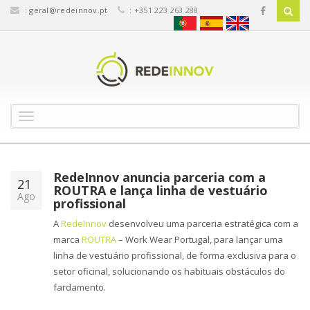
:
geral@redeinnov.pt
: +351 223 263 288
T
o
g
g
l
RedeInnov anuncia parceria com a
21
e
ROUTRA e lança linha de vestuário
Ago
n
profissional
a
A
RedeInnov
desenvolveu uma parceria estratégica com a
v
marca
ROUTRA
– Work Wear Portugal, para lançar uma
i
linha de vestuário profissional, de forma exclusiva para o
g
a
setor oficinal, solucionando os habituais obstáculos do
t
fardamento.
i