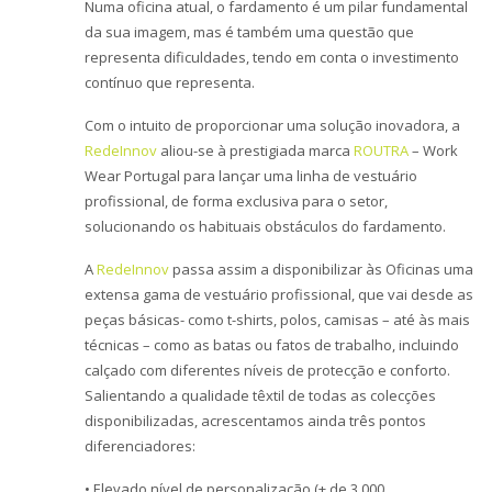
o
Numa oficina atual, o fardamento é um pilar fundamental
n
da sua imagem, mas é também uma questão que
representa dificuldades, tendo em conta o investimento
contínuo que representa.
Com o intuito de proporcionar uma solução inovadora, a
RedeInnov
aliou-se à prestigiada marca
ROUTRA
– Work
Wear Portugal para lançar uma linha de vestuário
profissional, de forma exclusiva para o setor,
solucionando os habituais obstáculos do fardamento.
A
RedeInnov
passa assim a disponibilizar às Oficinas uma
extensa gama de vestuário profissional, que vai desde as
peças básicas- como t-shirts, polos, camisas – até às mais
técnicas – como as batas ou fatos de trabalho, incluindo
calçado com diferentes níveis de protecção e conforto.
Salientando a qualidade têxtil de todas as colecções
disponibilizadas, acrescentamos ainda três pontos
diferenciadores:
• Elevado nível de personalização (+ de 3.000