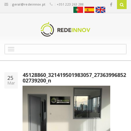
:
geral@redeinnov.pt
: +351 223 263 288
T
o
g
g
l
45128860_321419501983057_27363996852
25
e
02739200_n
Mar
n
a
v
i
g
a
t
i