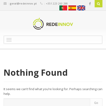
:
geral@redeinnov.pt
: +351 223 263 288
T
o
g
g
l
e
n
Nothing Found
a
v
i
g
It seems we can’t find what you’re looking for. Perhaps searching can
a
help.
t
i