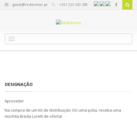
:
geral@redeinnov.pt
: +351 223 263 288
T
o
g
g
l
e
n
a
DESIGNAÇÃO
v
i
g
Aproveite!
a
Na compra de um kit de distribuição OU uma polia, receba uma
t
mochila Breda Lorett de oferta!
i
o
n