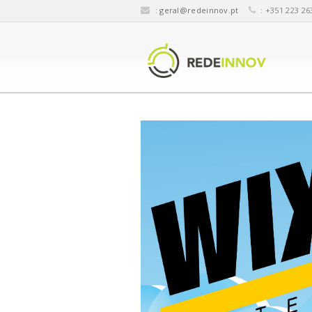
:
geral@redeinnov.pt
: +351 223 26