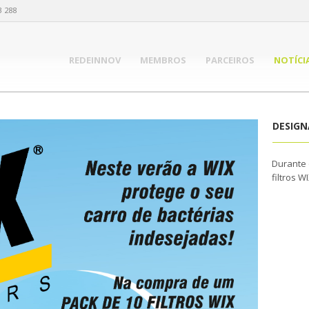
3 288
REDEINNOV
MEMBROS
PARCEIROS
NOTÍCI
DESIG
Durante 
filtros 