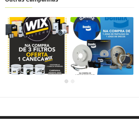
Campanha WIX – Agosto
Campanha BENDIX –
2023
Junho e Julho 2023
WIX
Bendix
POLÍTICA DE PRIVACIDADE
All rights reserved to RedeInnov
AVISOS LEGAIS