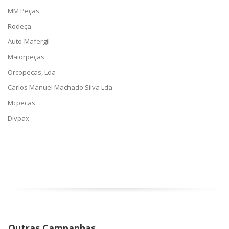
MM Peças
Rodeça
Auto-Mafergil
Maiorpeças
Orcopeças, Lda
Carlos Manuel Machado Silva Lda
Mcpecas
Divpax
Outras Campanhas