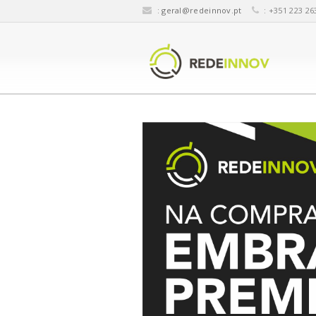
:
geral@redeinnov.pt
: +351 223 26