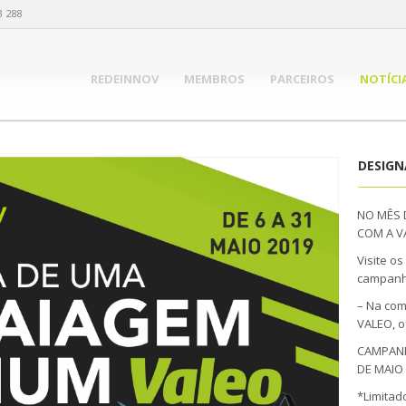
3 288
REDEINNOV
MEMBROS
PARCEIROS
NOTÍCI
DESIG
NO MÊS 
COM A V
Visite o
campanh
– Na co
VALEO, o
CAMPANHA
DE MAIO
*Limitad