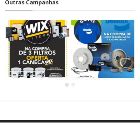
Outras Campanhas
Campanha WIX – Agosto
Campanha BENDIX –
2023
Junho e Julho 2023
WIX
Bendix
POLÍTICA DE PRIVACIDADE
All rights reserved to RedeInnov
AVISOS LEGAIS