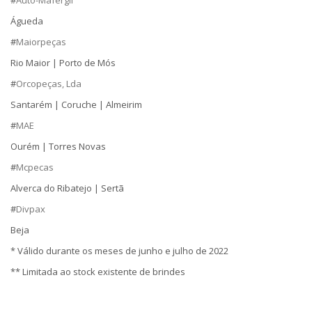
#
Auto-Mafergil
Águeda
#
Maiorpeças
Rio Maior | Porto de Mós
#
Orcopeças, Lda
Santarém | Coruche | Almeirim
#
MAE
Ourém | Torres Novas
#
Mcpecas
Alverca do Ribatejo | Sertã
#
Divpax
Beja
* Válido durante os meses de junho e julho de 2022
** Limitada ao stock existente de brindes