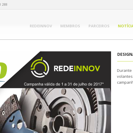
3 288
REDEINNOV
MEMBROS
PARCEIROS
NOTÍCI
DESIG
Durante 
volantes
campanh