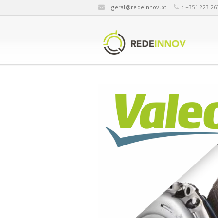
:
geral@redeinnov.pt
: +351 223 26