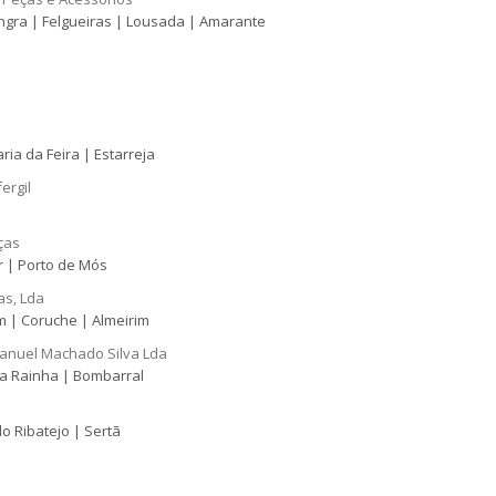
ongra | Felgueiras | Lousada | Amarante
ria da Feira | Estarreja
ergil
ças
r | Porto de Mós
s, Lda
 | Coruche | Almeirim
anuel Machado Silva Lda
a Rainha | Bombarral
do Ribatejo | Sertã