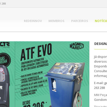
3 288
REDEINNOV
MEMBROS
PARCEIROS
NOTÍCI
DESIG
Já dispo
diversos
Disponib
Consulte
informaç
E-mail
:
ge
263 288
MM Peç
Gondoma
Tisoauto