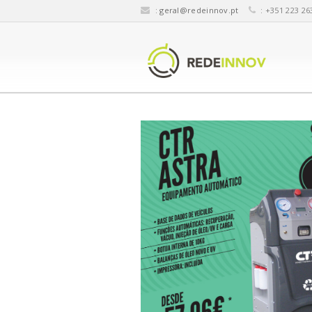
:
geral@redeinnov.pt
: +351 223 26