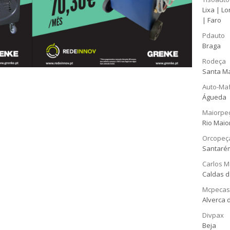
Lixa | L
| Faro
Pdauto
Braga
Rodeça
Santa Ma
Auto-Maf
Águeda
Maiorpe
Rio Maio
Orcopeça
Santarém
Carlos M
Caldas d
Mcpecas
Alverca 
Divpax
Beja