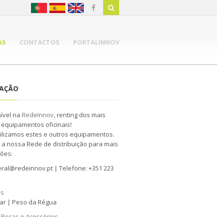
AS
CONTACTOS
PORTALINNOV
NAÇÃO
nível na
RedeInnov
, renting dos mais
 equipamentos oficinais!
ilizamos estes e outros equipamentos.
 a nossa Rede de distribuição para mais
ões:
ral@redeinnov.pt | Telefone: +351 223
as
r | Peso da Régua
 Peças e Acessórios