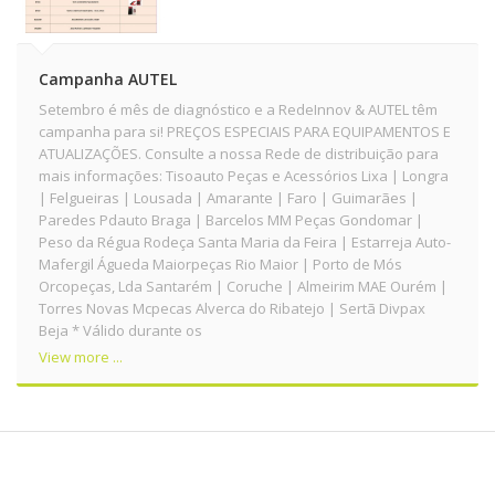
o
n
Campanha AUTEL
Setembro é mês de diagnóstico e a RedeInnov & AUTEL têm
campanha para si! PREÇOS ESPECIAIS PARA EQUIPAMENTOS E
ATUALIZAÇÕES. Consulte a nossa Rede de distribuição para
mais informações: Tisoauto Peças e Acessórios Lixa | Longra
| Felgueiras | Lousada | Amarante | Faro | Guimarães |
Paredes Pdauto Braga | Barcelos MM Peças Gondomar |
Peso da Régua Rodeça Santa Maria da Feira | Estarreja Auto-
Mafergil Águeda Maiorpeças Rio Maior | Porto de Mós
Orcopeças, Lda Santarém | Coruche | Almeirim MAE Ourém |
Torres Novas Mcpecas Alverca do Ribatejo | Sertã Divpax
Beja * Válido durante os
View more ...