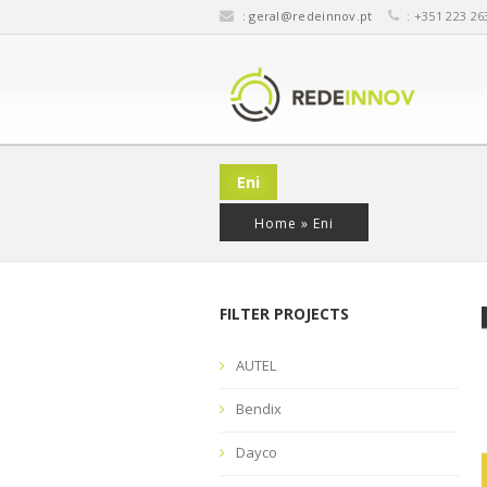
:
geral@redeinnov.pt
: +351 223 26
Eni
Home
»
Eni
FILTER PROJECTS
AUTEL
Bendix
Dayco