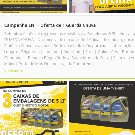
Campanha ENI – Oferta de 1 Guarda Chuva
Setembro é mês de regresso as revisões e a RedeInnov & ENI têm cam
GUARDA-CHUVA – Na compra de um pack de 4 Caixas de embalagens de 4
Sintético Consulte a nossa Rede de distribuição para mais informações:
Longra | Felgueiras | Lousada | Amarante | Faro | Guimarães | Pared
Gondomar | Peso da Régua Rodeça Santa Maria da Feira | Estarreja A
Maior | Porto de Mós Orcopeças, Lda Santarém |
View more ...