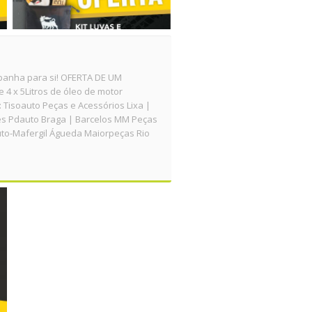
panha para si! OFERTA DE UM
 x 5Litros de óleo de motor
 Tisoauto Peças e Acessórios Lixa |
es Pdauto Braga | Barcelos MM Peças
uto-Mafergil Águeda Maiorpeças Rio