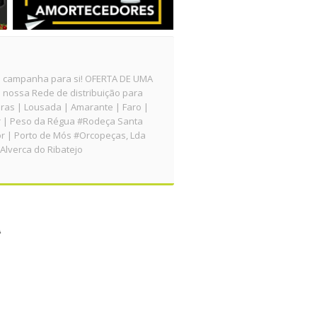
 campanha para si! OFERTA DE UMA
nossa Rede de distribuição para
iras | Lousada | Amarante | Faro |
 | Peso da Régua #Rodeça Santa
or | Porto de Mós #Orcopeças, Lda
lverca do Ribatejo