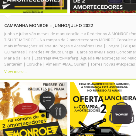
CAMPANHA MONROE – JUNHO/JULHO 2022
Junho e julho são meses de manutenção e a RedeInnov & MONROE têm
T-SHIRT MONROE – Na compra de 2 amortecedores MONROE Consulte a 
mais informações: #Tisoauto Peças e Acessórios Lixa | Longra | Felgue
Guimarães | Paredes #Pdauto Braga | Barcelos #MM Peças Gondomar
Maria da Feira | Estarreja #Auto-Mafergil Águeda #Maiorpeças Rio Mai
Santarém | Coruche | Almeirim #MAE Ourém | Torres Novas #Mcpecas A
View more ...