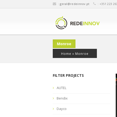
:
geral@redeinnov.pt
: +351 223 26
Monroe
Home
»
Monroe
FILTER PROJECTS
AUTEL
Bendix
Dayco