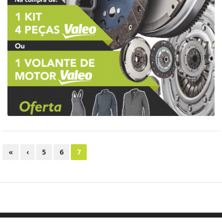
Campanha Valeo
Valeo
«
‹
5
6
7