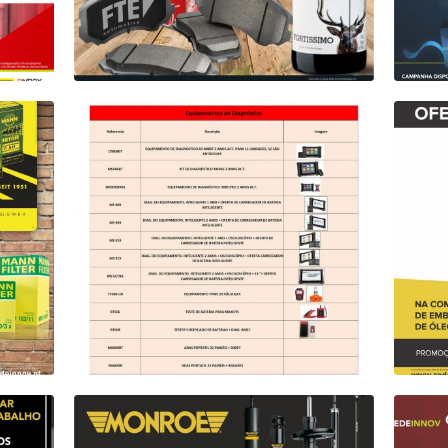
AIO
CAMPANHA FTE
CAM
Em vigor
FTE
Campanha AUTEL
Cam
AUTEL