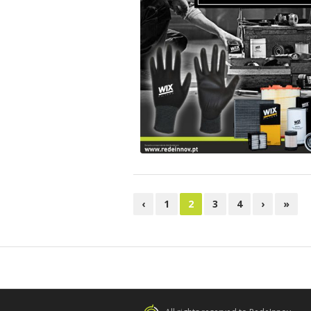
CAMPANHA WIX
WIX
‹
1
2
3
4
›
»