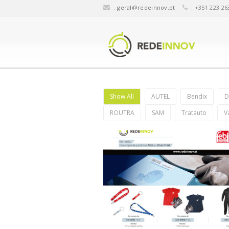
:
geral@redeinnov.pt
: +351 223 26
Show All
AUTEL
Bendix
D
ROUTRA
SAM
Tratauto
V