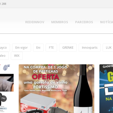
3 288
REDEINNOV
MEMBROS
PARCEIROS
NOTÍCI
ayco
Em vigor
Eni
FTE
GRENKE
Innovparts
LUK
aleo
WIX