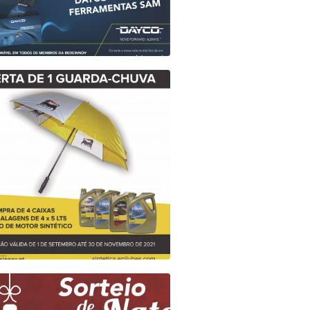
PANHA DAYCO – NOVEMBRO 2021
Dayco
Em vigor
panha ENI – Oferta de 1 Guarda
Chuva
Eni