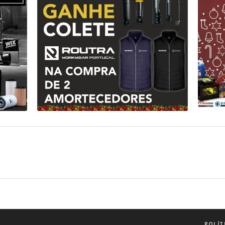
CAMPANHA MONROE
Monroe
POLÍT